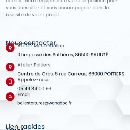
détaillé. Notre équipe est à votre disposition pour
vous conseiller et vous accompagner dans la
réussite de votre projet.
Nous contacter
Atelier Montmorillon
10 impasse des Buttières, 86500 SAULGÉ
Atelier Poitiers
Centre de Gros, 6 rue Carreau, 86000 POITIERS
Appelez-nous
05 49 84 00 56
Email
bellestoitures@wanadoo.fr
Lien rapides