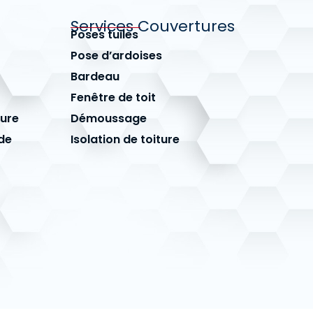
Services Couvertures
Poses tuiles
Pose d’ardoises
Bardeau
Fenêtre de toit
ture
Démoussage
de
Isolation de toiture