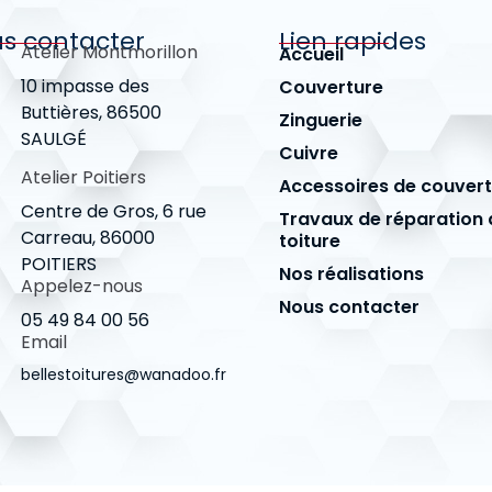
s contacter
Lien rapides
Atelier Montmorillon
Accueil
10 impasse des
Couverture
Buttières, 86500
Zinguerie
SAULGÉ
Cuivre
Atelier Poitiers
Accessoires de couver
Centre de Gros, 6 rue
Travaux de réparation 
Carreau, 86000
toiture
POITIERS
Nos réalisations
Appelez-nous
Nous contacter
05 49 84 00 56
Email
bellestoitures@wanadoo.fr